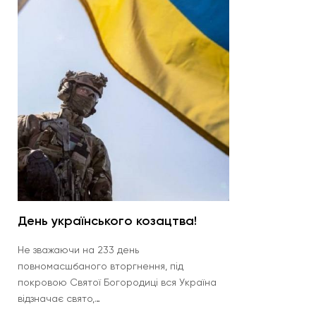
День українського козацтва!
Re
на
Не зважаючи на 233 день
повномасшбаного вторгнення, під
Ком
покровою Святої Богородиці вся Україна
Анн
відзначає свято,…
del