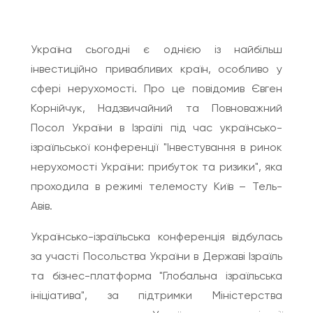
Twitter
Україна сьогодні є однією із найбільш
інвестиційно привабливих країн, особливо у
сфері нерухомості. Про це повідомив Євген
Корнійчук, Надзвичайний та Повноважний
Посол України в Ізраїлі під час українсько-
ізраїльської конференції "Інвестування в ринок
нерухомості України: прибуток та ризики", яка
проходила в режимі телемосту Київ – Тель-
Авів.
Українсько-ізраїльська конференція відбулась
за участі Посольства України в Державі Ізраїль
та бізнес-платформа "Глобальна ізраїльська
ініціатива", за підтримки Міністерства