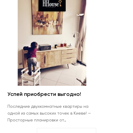
Успей приобрести выгодно!
Ос
Последние двухкомнатные квартиры на
Пос
одной из самых высоких точек в Киеве! —
сто
Просторные планировки от…
тер
стр