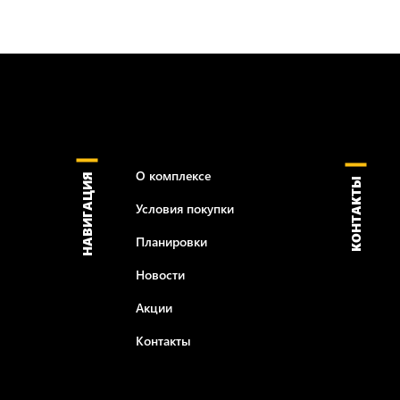
инвестировать как в 73,4 “квадрата”
для Вас!
3 секции, 21 этаж и 230 уникальных к
О комплексе
НАВИГАЦИЯ
КОНТАКТЫ
Условия покупки
Планировки
Новости
Акции
Контакты