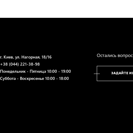
, так и в 122,3. Если Вы хотите что-то эксклюзивное, двухуровне
вартир с потолками в 3,2 метра – это “Хенеси Хаус” на ул. Нагорна
Остались вопро
г. Киев, ул. Нагорная, 18/16
+38 (044) 221-38-98
Понедельник - Пятница 10:00 - 19:00
ЗАДАЙТЕ И
Суббота - Воскресенье 10:00 - 18:00