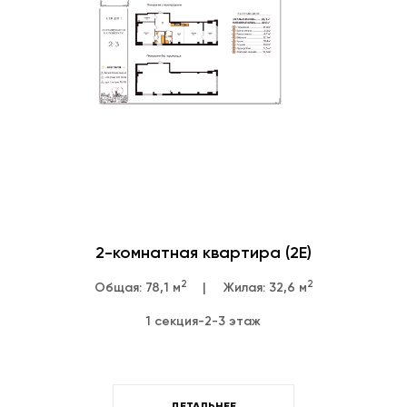
2-комнатная квартира (2Е)
2
2
Общая: 78,1 м
|
Жилая: 32,6 м
1 секция
-
2-3 этаж