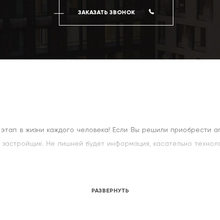
ЗАКАЗАТЬ ЗВОНОК
 этап в жизни каждого человека! Если Вы решили приобрести а
т застройщик. Не лишней будет информация, касательно технол
, можно обратить внимание на довольно широкий выбор план
сь сочетает все самое лучшее воедино!
РАЗВЕРНУТЬ
ртира в 26 м2 станем идеальным очагом уюта и комфорта. В
сли Вам по душе пространство. Для семьи с детишками есть