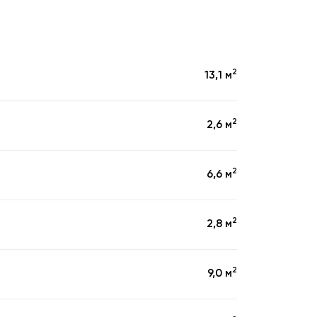
2
13,1 м
2
2,6 м
2
6,6 м
2
2,8 м
2
9,0 м