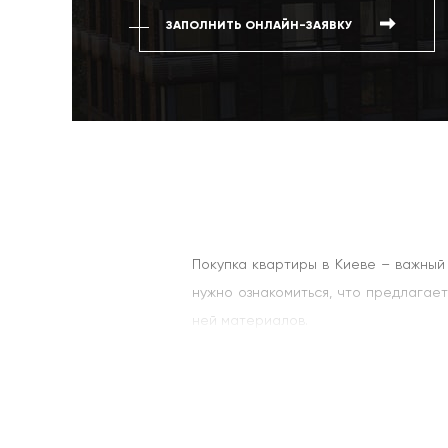
ЗАПОЛНИТЬ ОНЛАЙН-ЗАЯВКУ
Покупка квартиры в Киеве – важный
нужно ознакомиться, что предлагае
ней материалов.
Присмотревшись к ЖК Хенеси Хаус
строительные материалы. Жизнь зде
Если у Вас небольшой бюджет, ква
площадью от 61 до 106,8 кв.м, е